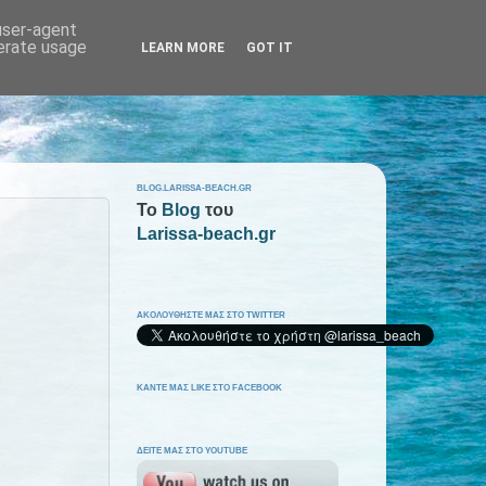
 user-agent
nerate usage
LEARN MORE
GOT IT
BLOG.LARISSA-BEACH.GR
To
Blog
του
Larissa-beach.gr
ΑΚΟΛΟΥΘΗΣΤΕ ΜΑΣ ΣΤΟ TWITTER
ΚΑΝΤΕ ΜΑΣ LIKE ΣΤΟ FACEBOOK
ΔΕΙΤΕ ΜΑΣ ΣΤΟ YOUTUBE