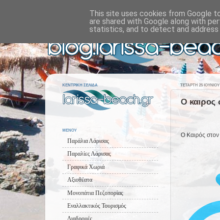
This site uses cookies from Google to 
are shared with Google along with per
statistics, and to detect and address
ΚΕΝΤΡΙΚΗ ΣΕΛΙΔΑ
ΤΕΤΆΡΤΗ 25 ΙΟΥΝΊΟΥ 
Ο καιρος 
ΜΕΝΟΥ
Ο Καιρός στον
Παράλια Λάρισας
Παραλίες Λάρισας
Γραφικά Χωριά
Αξιοθέατα
Μονοπάτια Πεζοπορίας
Εναλλακτικός Τουρισμός
Διαδρομές