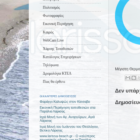
Πολιτισμός
Φωτοφραφίες
Εικονική Περιήγηση
Καιρός
WebCam Live
Χάρτης Τοποθεσιών
Κατάλογος Επιχειρήσεων
Τηλέφωνα
Μέγιστη Θερμο
Δρομολόγια ΚΤΕΛ
Πως θα έρθετε
Δεν υπάρ
ΟΙ ΚΑΛΥΤΕΡΕΣ ΔΗΜΟΣΙΕΥΣΕΙΣ
Δημοσίευ
Φαράγγι Καλυψώς στον Κίσσαβο
Εικονική Περιήγηση τοποθεσιών στα
Παράλια Λάρισας
Ιερά Μονή των Αγ. Αναργύρων, Αγιά
Λάρισας
Ιερά Μονή του Ιωάννου του Θεολόγου,
Βελίκα Λάρισας
www.larissa-beach.gr - Ο καλύτερος
τουριστικός οδηγός για τα Παράλια