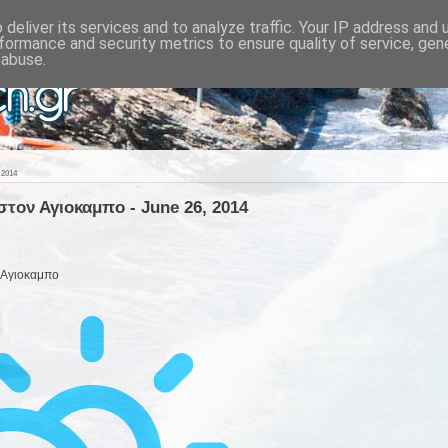
deliver its services and to analyze traffic. Your IP address and
formance and security metrics to ensure quality of service, ge
 abuse.
2014
στον Αγιοκαμπο - June 26, 2014
 Αγιοκαμπο