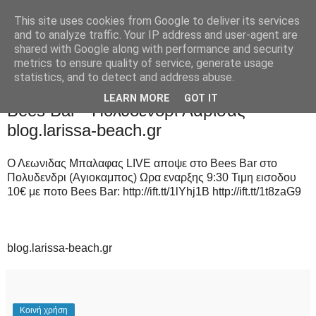
This site uses cookies from Google to deliver its services
and to analyze traffic. Your IP address and user-agent are
shared with Google along with performance and security
metrics to ensure quality of service, generate usage
statistics, and to detect and address abuse.
Σάββατο 26 Ιουλίου 2014
LEARN MORE
GOT IT
Bees Bar - Πολυδενδρι Λάρισας -
blog.larissa-beach.gr
Ο Λεωνιδας Μπαλαφας LIVE αποψε στο Bees Bar στο
Πολυδενδρι (Αγιοκαμπος) Ωρα εναρξης 9:30 Τιμη εισοδου
10€ με ποτο Bees Bar: http://ift.tt/1lYhj1B http://ift.tt/1t8zaG9
blog.larissa-beach.gr
Κοινή χρήση