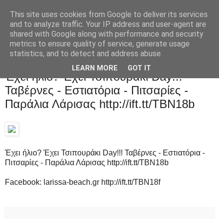
This site uses cookies from Google to deliver its services
and to analyze traffic. Your IP address and user-agent are
shared with Google along with performance and security
metrics to ensure quality of service, generate usage
statistics, and to detect and address abuse.
Τετάρτη 2 Ιουλίου 2014
LEARN MORE
GOT IT
Έχει ήλιο? Έχει Τσιπουράκι Day!!!
Ταβέρνες - Εστιατόρια - Πιτσαρίες -
Παράλια Λάρισας http://ift.tt/TBN18b
Έχει ήλιο? Έχει Τσιπουράκι Day!!! Ταβέρνες - Εστιατόρια -
Πιτσαρίες - Παράλια Λάρισας http://ift.tt/TBN18b
Facebook: larissa-beach.gr http://ift.tt/TBN18f