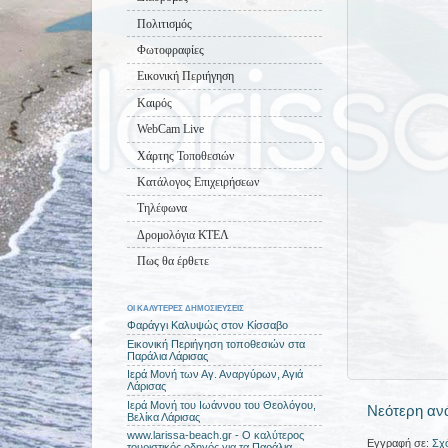
Πολιτισμός
Φωτοφραφίες
Εικονική Περιήγηση
Καιρός
WebCam Live
Χάρτης Τοποθεσιών
Κατάλογος Επιχειρήσεων
Τηλέφωνα
Δρομολόγια ΚΤΕΛ
Πως θα έρθετε
ΟΙ ΚΑΛΥΤΕΡΕΣ ΔΗΜΟΣΙΕΥΣΕΙΣ
Φαράγγι Καλυψώς στον Κίσσαβο
Εικονική Περιήγηση τοποθεσιών στα
Παράλια Λάρισας
Ιερά Μονή των Αγ. Αναργύρων, Αγιά
Λάρισας
Ιερά Μονή του Ιωάννου του Θεολόγου,
Νεότερη αν
Βελίκα Λάρισας
www.larissa-beach.gr - Ο καλύτερος
Εγγραφή σε:
Σχ
τουριστικός οδηγός για τα Παράλια