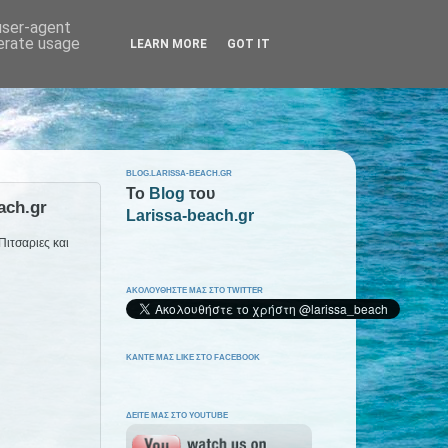
 user-agent
nerate usage
LEARN MORE
GOT IT
BLOG.LARISSA-BEACH.GR
To
Blog
του
ach.gr
Larissa-beach.gr
Πιτσαριες και
ΑΚΟΛΟΥΘΗΣΤΕ ΜΑΣ ΣΤΟ TWITTER
ΚΑΝΤΕ ΜΑΣ LIKE ΣΤΟ FACEBOOK
ΔΕΙΤΕ ΜΑΣ ΣΤΟ YOUTUBE