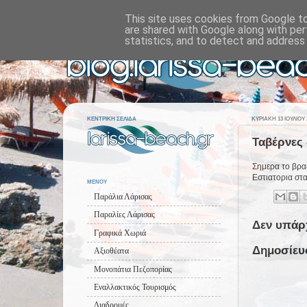
This site uses cookies from Google to 
are shared with Google along with per
statistics, and to detect and address
ΚΕΝΤΡΙΚΗ ΣΕΛΙΔΑ
ΚΥΡΙΑΚΉ 13 ΙΟΥΛΊΟΥ 
Ταβέρνες 
Σημερα το βραδ
Εστιατορια στα
ΜΕΝΟΥ
Παράλια Λάρισας
Παραλίες Λάρισας
Δεν υπάρ
Γραφικά Χωριά
Δημοσίευ
Αξιοθέατα
Μονοπάτια Πεζοπορίας
Εναλλακτικός Τουρισμός
Διαδρομές