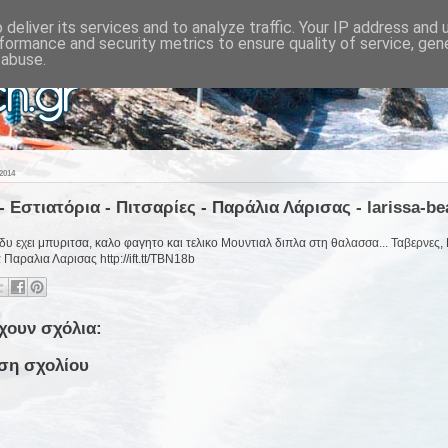
deliver its services and to analyze traffic. Your IP address and
formance and security metrics to ensure quality of service, ge
 abuse.
2014
- Εστιατόρια - Πιτσαρίες - Παράλια Λάρισας - larissa-be
υ εχει μπυριτσα, καλο φαγητο και τελικο Μουντιαλ διπλα στη θαλασσα... Ταβερνες, 
 Παραλια Λαρισας http://ift.tt/TBN18b
χουν σχόλια:
ση σχολίου