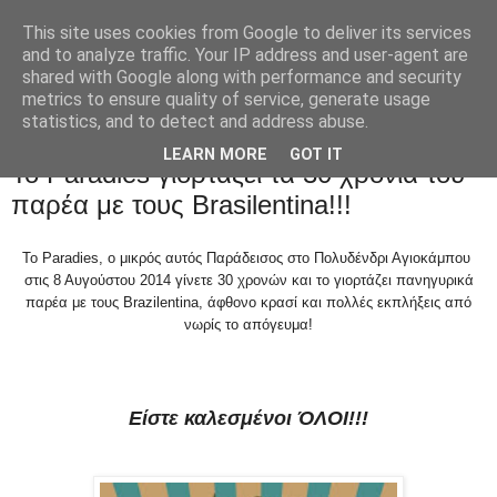
This site uses cookies from Google to deliver its services
and to analyze traffic. Your IP address and user-agent are
shared with Google along with performance and security
metrics to ensure quality of service, generate usage
statistics, and to detect and address abuse.
Πέμπτη 31 Ιουλίου 2014
LEARN MORE
GOT IT
To Paradies γιορτάζει τα 30 χρόνια του
παρέα με τους Brasilentina!!!
Το Paradies, ο μικρός αυτός Παράδεισος στο Πολυδένδρι Αγιοκάμπου
στις 8 Αυγούστου 2014 γίνετε 30 χρονών και το γιορτάζει πανηγυρικά
παρέα με τους Brazilentina, άφθονο κρασί και πολλές εκπλήξεις από
νωρίς το απόγευμα!
Είστε καλεσμένοι ΌΛΟΙ!!!