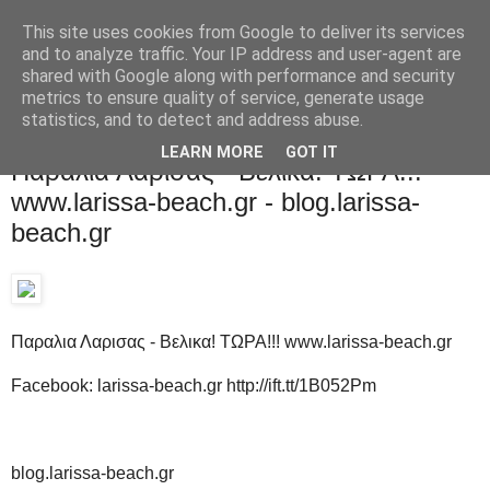
This site uses cookies from Google to deliver its services
and to analyze traffic. Your IP address and user-agent are
shared with Google along with performance and security
metrics to ensure quality of service, generate usage
statistics, and to detect and address abuse.
Παρασκευή 8 Αυγούστου 2014
LEARN MORE
GOT IT
Παραλια Λαρισας - Βελικα! ΤΩΡΑ!!!
www.larissa-beach.gr - blog.larissa-
beach.gr
Παραλια Λαρισας - Βελικα! ΤΩΡΑ!!! www.larissa-beach.gr
Facebook: larissa-beach.gr http://ift.tt/1B052Pm
blog.larissa-beach.gr