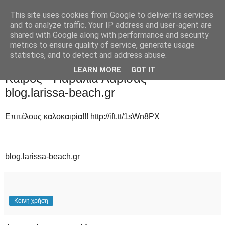
This site uses cookies from Google to deliver its services
and to analyze traffic. Your IP address and user-agent are
shared with Google along with performance and security
metrics to ensure quality of service, generate usage
statistics, and to detect and address abuse.
Τρίτη 31 Μαρτίου 2015
LEARN MORE
GOT IT
Καιρός - Παράλια Λάρισας -
blog.larissa-beach.gr
Επιτέλους καλοκαιρία!!! http://ift.tt/1sWn8PX
blog.larissa-beach.gr
Κοινή χρήση