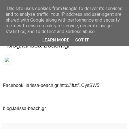
This site uses cookies from Google to deliver its services
and to analyze traffic. Your IP address and user-agent are
shared with Google along with performance and security
metrics to ensure quality of service, generate usage
statistics, and to detect and address abuse.
Πέμπτη 19 Μαρτίου 2015
LEARN MORE
GOT IT
- blog.larissa-beach.gr
Facebook: larissa-beach.gr http://ift.tt/1CysSW5
blog.larissa-beach.gr