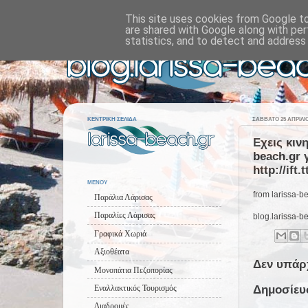
This site uses cookies from Google to 
are shared with Google along with per
statistics, and to detect and address
ΚΕΝΤΡΙΚΗ ΣΕΛΙΔΑ
ΣΆΒΒΑΤΟ 25 ΑΠΡΙΛΊΟ
Εχεις κιν
beach.gr 
http://ift
ΜΕΝΟΥ
from larissa-be
Παράλια Λάρισας
Παραλίες Λάρισας
blog.larissa-b
Γραφικά Χωριά
Αξιοθέατα
Δεν υπάρ
Μονοπάτια Πεζοπορίας
Εναλλακτικός Τουρισμός
Δημοσίευ
Διαδρομές