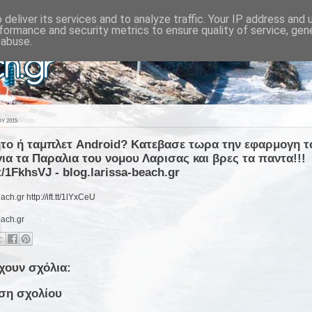
deliver its services and to analyze traffic. Your IP address and
formance and security metrics to ensure quality of service, ge
 abuse.
Υ 2015
ητο ή ταμπλετ Android? Κατεβασε τωρα την εφαρμογη το
για τα Παραλια του νομου Λαρισας και βρες τα παντα!!!
.tt/1FkhsVJ - blog.larissa-beach.gr
ach.gr http://ift.tt/1lYxCeU
each.gr
χουν σχόλια:
ση σχολίου