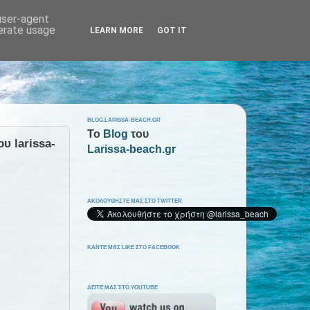
 user-agent
nerate usage
LEARN MORE
GOT IT
BLOG.LARISSA-BEACH.GR
To
Blog
του
υ larissa-
Larissa-beach.gr
ΑΚΟΛΟΥΘΗΣΤΕ ΜΑΣ ΣΤΟ TWITTER
ΚΑΝΤΕ ΜΑΣ LIKE ΣΤΟ FACEBOOK
ΔΕΙΤΕ ΜΑΣ ΣΤΟ YOUTUBE