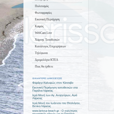
Πολιτισμός
Φωτοφραφίες
Εικονική Περιήγηση
Καιρός
WebCam Live
Χάρτης Τοποθεσιών
Κατάλογος Επιχειρήσεων
Τηλέφωνα
Δρομολόγια ΚΤΕΛ
Πως θα έρθετε
ΟΙ ΚΑΛΥΤΕΡΕΣ ΔΗΜΟΣΙΕΥΣΕΙΣ
Φαράγγι Καλυψώς στον Κίσσαβο
Εικονική Περιήγηση τοποθεσιών στα
Παράλια Λάρισας
Ιερά Μονή των Αγ. Αναργύρων, Αγιά
Λάρισας
Ιερά Μονή του Ιωάννου του Θεολόγου,
Βελίκα Λάρισας
www.larissa-beach.gr - Ο καλύτερος
τουριστικός οδηγός για τα Παράλια