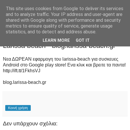
This site uses cookies from Google to deliver its services
and to analyze traffic. Your IP address and user-agent are
shared with Google along with performance and security
metrics to ensure quality of service, generate usage
statistics, and to detect and address abuse.
Δευτέρα 25 Μαΐου 2015
LEARN MORE
GOT IT
Larissa beach - blog.larissa-beach.gr
Νεα ΔΩΡΕΑΝ εφαρμογη του larissa-beach για συσκευες
Android στο Google play store! Ενα κλικ και βρειτε τα παντα!
http://ift.tt/1FkhsVJ
blog.larissa-beach.gr
Κοινή χρήση
Δεν υπάρχουν σχόλια: