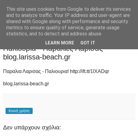
This site uses cookies from Google to deliver its services
and to analyze traffic. Your IP address and user-agent are
shared with Google along with performance and security
metrics to ensure quality of service, generate usage
statistics, and to detect and address abuse.
Τρίτη 14 Ιουλίου 2015
LEARN MORE
GOT IT
Παλιουριά - Παραλίες Λάρισας -
blog.larissa-beach.gr
Παραλια Λαρισας - Παλιουρια! http://ift.tt/1IXADqr
blog.larissa-beach.gr
Κοινή χρήση
Δεν υπάρχουν σχόλια: