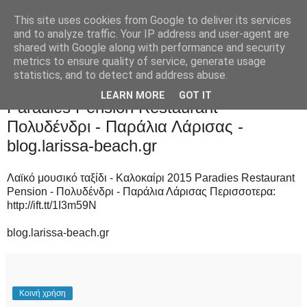
This site uses cookies from Google to deliver its services
and to analyze traffic. Your IP address and user-agent are
shared with Google along with performance and security
metrics to ensure quality of service, generate usage
statistics, and to detect and address abuse.
Τετάρτη 15 Ιουλίου 2015
LEARN MORE
GOT IT
Paradies Pension Restaurant -
Πολυδένδρι - Παράλια Λάρισας -
blog.larissa-beach.gr
Λαϊκό μουσικό ταξίδι - Καλοκαίρι 2015 Paradies Restaurant
Pension - Πολυδένδρι - Παράλια Λάρισας Περισσοτερα:
http://ift.tt/1I3m59N
blog.larissa-beach.gr
Κοινή χρήση