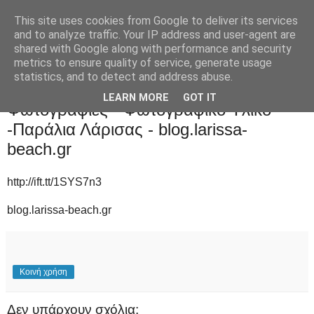
This site uses cookies from Google to deliver its services
and to analyze traffic. Your IP address and user-agent are
shared with Google along with performance and security
metrics to ensure quality of service, generate usage
statistics, and to detect and address abuse.
Τρίτη 4 Αυγούστου 2015
LEARN MORE
GOT IT
Φωτογραφίες - Φωτογραφικό Υλικό
-Παράλια Λάρισας - blog.larissa-
beach.gr
http://ift.tt/1SYS7n3
blog.larissa-beach.gr
Κοινή χρήση
Δεν υπάρχουν σχόλια: