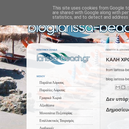
This site uses cookies from Google to 
are shared with Google along with per
statistics, and to detect and address
ΚΕΝΤΡΙΚΗ ΣΕΛΙΔΑ
ΠΈΜΠΤΗ 31 ΔΕΚΕΜΒΡ
ΚΑΛΗ ΧΡΟ
from larissa-be
ΜΕΝΟΥ
blog.larissa-b
Παράλια Λάρισας
Παραλίες Λάρισας
Γραφικά Χωριά
Δεν υπάρ
Αξιοθέατα
Δημοσίευ
Μονοπάτια Πεζοπορίας
Εναλλακτικός Τουρισμός
Διαδρομές