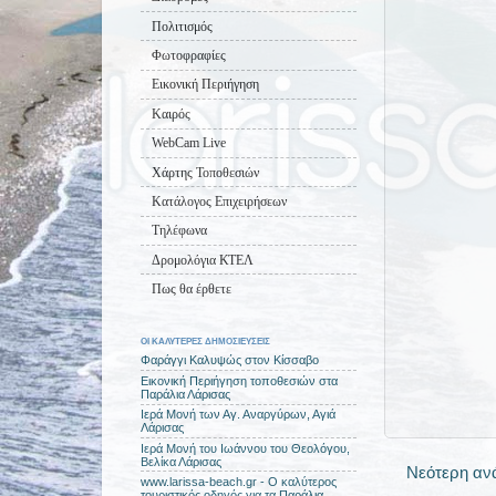
Πολιτισμός
Φωτοφραφίες
Εικονική Περιήγηση
Καιρός
WebCam Live
Χάρτης Τοποθεσιών
Κατάλογος Επιχειρήσεων
Τηλέφωνα
Δρομολόγια ΚΤΕΛ
Πως θα έρθετε
ΟΙ ΚΑΛΥΤΕΡΕΣ ΔΗΜΟΣΙΕΥΣΕΙΣ
Φαράγγι Καλυψώς στον Κίσσαβο
Εικονική Περιήγηση τοποθεσιών στα
Παράλια Λάρισας
Ιερά Μονή των Αγ. Αναργύρων, Αγιά
Λάρισας
Ιερά Μονή του Ιωάννου του Θεολόγου,
Βελίκα Λάρισας
Νεότερη αν
www.larissa-beach.gr - Ο καλύτερος
τουριστικός οδηγός για τα Παράλια