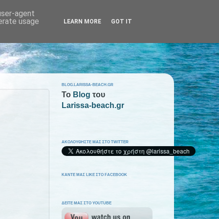
 user-agent
nerate usage
LEARN MORE
GOT IT
BLOG.LARISSA-BEACH.GR
To
Blog
του
Larissa-beach.gr
ΑΚΟΛΟΥΘΗΣΤΕ ΜΑΣ ΣΤΟ TWITTER
ΚΑΝΤΕ ΜΑΣ LIKE ΣΤΟ FACEBOOK
ΔΕΙΤΕ ΜΑΣ ΣΤΟ YOUTUBE