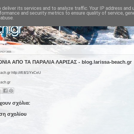
deliver its services and to analyze traffic. Your IP address and
formance and security metrics to ensure quality of service, ge
 abuse.
ΊΟΥ 2015
ΝΙΑ ΑΠΟ ΤΑ ΠΑΡΑΛΙΑ ΛΑΡΙΣΑΣ - blog.larissa-beach.gr
ach.gr http://ift.tt/1lYxCeU
each.gr
χουν σχόλια:
ση σχολίου