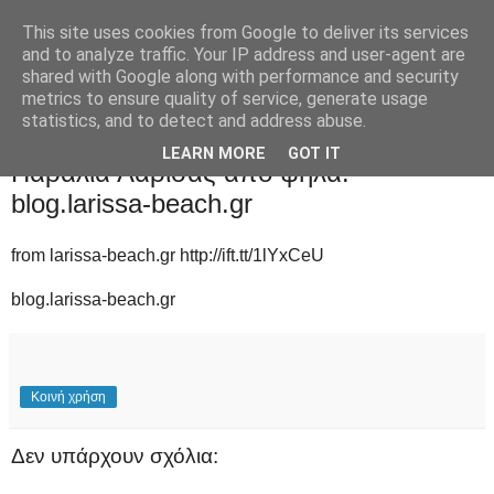
This site uses cookies from Google to deliver its services
and to analyze traffic. Your IP address and user-agent are
shared with Google along with performance and security
metrics to ensure quality of service, generate usage
statistics, and to detect and address abuse.
Παρασκευή 15 Ιουλίου 2016
LEARN MORE
GOT IT
Παράλια Λάρισας από ψηλά! -
blog.larissa-beach.gr
from larissa-beach.gr http://ift.tt/1lYxCeU
blog.larissa-beach.gr
Κοινή χρήση
Δεν υπάρχουν σχόλια: