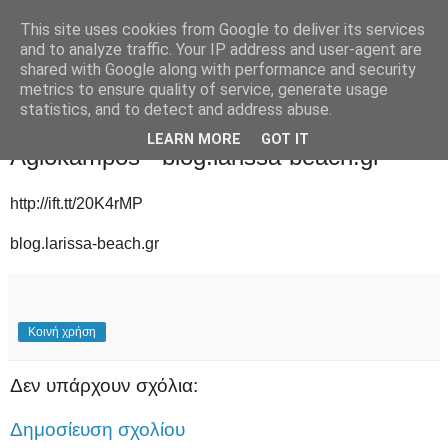
This site uses cookies from Google to deliver its services
and to analyze traffic. Your IP address and user-agent are
shared with Google along with performance and security
metrics to ensure quality of service, generate usage
statistics, and to detect and address abuse.
Κυριακή 21 Αυγούστου 2016
LEARN MORE
GOT IT
Agiokampos - blog.larissa-beach.gr
http://ift.tt/20K4rMP
blog.larissa-beach.gr
Κοινή χρήση
Δεν υπάρχουν σχόλια:
Δημοσίευση σχολίου