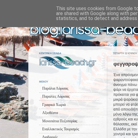
This site uses cookies from Google to 
are shared with Google along with per
statistics, and to detect and address
ΚΕΝΤΡΙΚΗ ΣΕΛΙΔΑ
ΤΕΤΆΡΤΗ 12 ΙΟΥΛΊΟΥ 
φεγγαροψα
Ένα απρόσμενο
ψαροντούφεκο, 
ΜΕΝΟΥ
άνοιγμα πάνω 
Παράλια Λάρισας
ψάρι να έρχετα
πρόκειται για
Παραλίες Λάρισας
μικρά ψαράκια 
μπορεί να φτάσ
Γραφικά Χωριά
από οποιοδήπο
Αξιοθέατα
μόνο λόγω της 
εχθρούς και κυ
Μονοπάτια Πεζοπορίας
θάλασσες, εκεί
Ελλάδα με την
Εναλλακτικός Τουρισμός
χοντρό και τρα
Διαδρομές