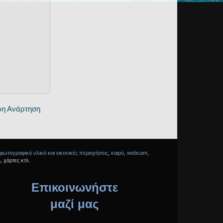
ρη Ανάρτηση
φωτογραφικό υλικό και εικονικές περιηγήσεις
,
καιρό
,
webcam
,
 χάρτες κτλ.
Επικοινωνήστε
μαζί μας