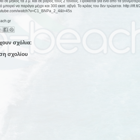
ει σε μήκος τα 3 μ. και σε βάρος τους 2 τόνους. Πρόκειται για ένα από τα γονιμότερ
μπορεί να παράγει μέχρι και 300 εκατ. αβγά. Το κρέας του δεν τρώγεται. http://ift.tt
youtube.com/watch?v=C1_BNPa_2_4&t=45s
each.gr
χουν σχόλια:
ση σχολίου