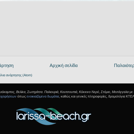
άρτηση
Αρχική σελίδα
Παλαιότε
όλια ανάρτησης (Atom)
γιόκαμπος
,
Βελίκα
,
Σωτηρίτσα
.
Παλιουριά
,
Κουτσουπιά
,
Κόκκινο Νερό
,
Στόμιο
,
Μεσάγγαλα
με
ιχειρήσεων
όπως
ενοικιαζόμενα δωμάτια
, καθώς και γενικές πληροφορίες, δρομολόγια ΚΤΕΛ,