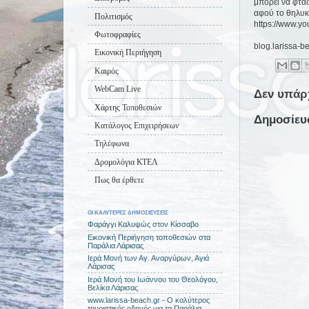
μπορεί να φτάσ
αφού το θηλυκό 
Πολιτισμός
https://www.
Φωτοφραφίες
blog.larissa-b
Εικονική Περιήγηση
Καιρός
WebCam Live
Δεν υπάρ
Χάρτης Τοποθεσιών
Δημοσίευ
Κατάλογος Επιχειρήσεων
Τηλέφωνα
Δρομολόγια ΚΤΕΛ
Πως θα έρθετε
ΟΙ ΚΑΛΥΤΕΡΕΣ ΔΗΜΟΣΙΕΥΣΕΙΣ
Φαράγγι Καλυψώς στον Κίσσαβο
Εικονική Περιήγηση τοποθεσιών στα
Παράλια Λάρισας
Ιερά Μονή των Αγ. Αναργύρων, Αγιά
Λάρισας
Ιερά Μονή του Ιωάννου του Θεολόγου,
Βελίκα Λάρισας
www.larissa-beach.gr - Ο καλύτερος
τουριστικός οδηγός για τα Παράλια