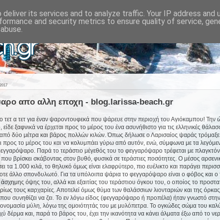
deliver its services and to analyze traffic. Your IP address and
formance and security metrics to ensure quality of service, ge
 abuse.
2017
ρο απο αλλη εποχη - blog.larissa-beach.gr
 τετ α τετ για έναν ψαροντουφεκά που ψάρευε στην περιοχή του Αγιόκαμπου! Την 
είδε ξαφνικά να έρχεται προς το μέρος του ένα ασυνήθιστο για τις ελληνικές θάλασ
από δύο μέτρα και βάρος πολλών κιλών. Όπως δήλωσε ο Λαρισαίος ψαράς τρόμαξε 
ι προς το μέρος του και να κολυμπάει γύρω από αυτόν, ενώ, σύμφωνα με τα λεγόμεν
 φεγγαρόψαρο. Παρά το τεράστιο μέγεθός του το φεγγαρόψαρο τρέφεται με πλαγκτόν
που βρίσκει σκάβοντας στον βυθό, φυσικά σε τεράστιες ποσότητες. Ο μέσος αρσενι
ει τα 1.000 κιλά, το θηλυκό όμως είναι ελαφρύτερο, πιο ευέλικτο και παράγει περισ
τε άλλο σπονδυλωτό. Για τα υπόλοιπα ψάρια το φεγγαρόψαρο είναι ο φόβος και ο 
άσχημης όψης του, αλλά και εξαιτίας του τεράστιου όγκου του, ο οποίος το προστα
ρίως τους καρχαρίες. Αποτελεί όμως θύμα των θαλάσσιων λιονταριών και της όρκας,
 που συνηθίζει να ζει. Το εν λόγω είδος (φεγγαρόψαρο ή προπέλα) ήταν γνωστό στη
 ονομασία μύλη, λόγω της ομοιότητάς του με μυλόπετρα. Το ογκώδες σώμα του καλ
χύ δέρμα και, παρά το βάρος του, έχει την ικανότητα να κάνει άλματα έξω από το νε