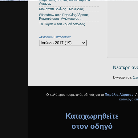
Λάρισας
Μονοπάτι Βελίκας - Μελιβοίας
Slideshow απο Παραλίες Λάρισας.
Ρακοπόταμος, Αγιόκαμπος ...
Τα Παράλια του νομού Λάρισας
ΑΡΧΕΙΟΘΗΚΗ ΙΣΤΟΛΟΓΙΟΥ
Νεότερη αν
Εγγραφή σε:
Σχ
Ο καλύτερος τουριστικός οδηγός για τα
Παράλια Λάρισας
,
Α
κατάλογο επ
Καταχωρηθείτε
στον οδηγό