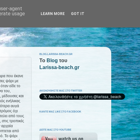
 user-agent
nerate usage
LEARN MORE
GOT IT
BLOG.LARISSA-BEACH.GR
To
Blog
του
Larissa-beach.gr
ώρα που έκανε
σες ψάρι με
όταν είδε το
α του,
ΑΚΟΛΟΥΘΗΣΤΕ ΜΑΣ ΣΤΟ TWITTER
, μέδουσες και
κός ενήλικας
σότερα αυγά
τρόμος όχι
ΚΑΝΤΕ ΜΑΣ LIKE ΣΤΟ FACEBOOK
τεύει από τους
 στις τροπικές
ν αρχαία
ΔΕΙΤΕ ΜΑΣ ΣΤΟ YOUTUBE
ύπτεται από
ρό. Το ψάρι