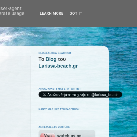
 user-agent
nerate usage
LEARN MORE
GOT IT
BLOG.LARISSA-BEACH.GR
To
Blog
του
Larissa-beach.gr
ΑΚΟΛΟΥΘΗΣΤΕ ΜΑΣ ΣΤΟ TWITTER
ΚΑΝΤΕ ΜΑΣ LIKE ΣΤΟ FACEBOOK
ΔΕΙΤΕ ΜΑΣ ΣΤΟ YOUTUBE