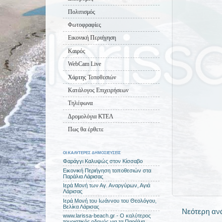
Πολιτισμός
Φωτοφραφίες
Εικονική Περιήγηση
Καιρός
WebCam Live
Χάρτης Τοποθεσιών
Κατάλογος Επιχειρήσεων
Τηλέφωνα
Δρομολόγια ΚΤΕΛ
Πως θα έρθετε
ΟΙ ΚΑΛΥΤΕΡΕΣ ΔΗΜΟΣΙΕΥΣΕΙΣ
Φαράγγι Καλυψώς στον Κίσσαβο
Εικονική Περιήγηση τοποθεσιών στα
Παράλια Λάρισας
Ιερά Μονή των Αγ. Αναργύρων, Αγιά
Λάρισας
Ιερά Μονή του Ιωάννου του Θεολόγου,
Βελίκα Λάρισας
Νεότερη αν
www.larissa-beach.gr - Ο καλύτερος
τουριστικός οδηγός για τα Παράλια