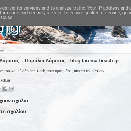
deliver its services and to analyze traffic. Your IP address and
formance and security metrics to ensure quality of service, ge
 abuse.
2017
Λαρισας – Παράλια Λάρισας - blog.larissa-beach.gr
ες του Νομού Λάρισας! Εσείς ποια προτιμάτε;;; http://ift.tt/2uTYGn6
each.gr
χουν σχόλια:
ση σχολίου