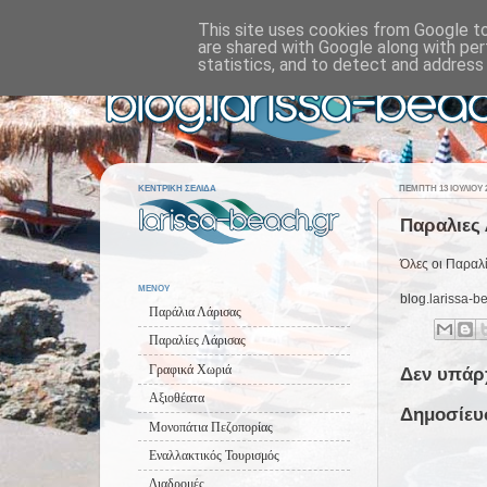
This site uses cookies from Google to 
are shared with Google along with per
statistics, and to detect and address
ΚΕΝΤΡΙΚΗ ΣΕΛΙΔΑ
ΠΈΜΠΤΗ 13 ΙΟΥΛΊΟΥ 
Παραλιες 
Όλες οι Παραλί
ΜΕΝΟΥ
blog.larissa-b
Παράλια Λάρισας
Παραλίες Λάρισας
Γραφικά Χωριά
Δεν υπάρ
Αξιοθέατα
Δημοσίευ
Μονοπάτια Πεζοπορίας
Εναλλακτικός Τουρισμός
Διαδρομές