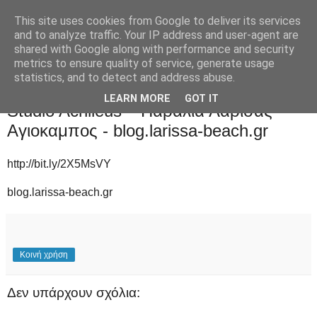
This site uses cookies from Google to deliver its services
and to analyze traffic. Your IP address and user-agent are
shared with Google along with performance and security
metrics to ensure quality of service, generate usage
statistics, and to detect and address abuse.
Παρασκευή 24 Μαΐου 2019
LEARN MORE
GOT IT
Studio Achileus – Παράλια Λάρισας –
Αγιοκαμπος - blog.larissa-beach.gr
http://bit.ly/2X5MsVY
blog.larissa-beach.gr
Κοινή χρήση
Δεν υπάρχουν σχόλια: