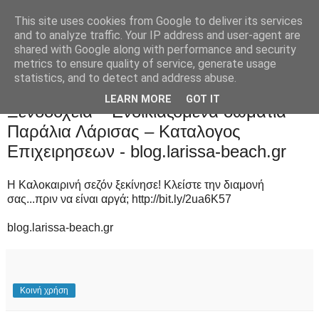
This site uses cookies from Google to deliver its services
and to analyze traffic. Your IP address and user-agent are
shared with Google along with performance and security
metrics to ensure quality of service, generate usage
statistics, and to detect and address abuse.
Δευτέρα 17 Ιουνίου 2019
LEARN MORE
GOT IT
Ξενοδοχεια – Ενοικιαζομενα δωματια –
Παράλια Λάρισας – Καταλογος
Επιχειρησεων - blog.larissa-beach.gr
Η Καλοκαιρινή σεζόν ξεκίνησε! Κλείστε την διαμονή
σας...πριν να είναι αργά; http://bit.ly/2ua6K57
blog.larissa-beach.gr
Κοινή χρήση