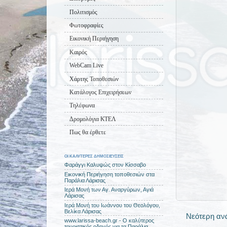
Πολιτισμός
Φωτοφραφίες
Εικονική Περιήγηση
Καιρός
WebCam Live
Χάρτης Τοποθεσιών
Κατάλογος Επιχειρήσεων
Τηλέφωνα
Δρομολόγια ΚΤΕΛ
Πως θα έρθετε
ΟΙ ΚΑΛΥΤΕΡΕΣ ΔΗΜΟΣΙΕΥΣΕΙΣ
Φαράγγι Καλυψώς στον Κίσσαβο
Εικονική Περιήγηση τοποθεσιών στα
Παράλια Λάρισας
Ιερά Μονή των Αγ. Αναργύρων, Αγιά
Λάρισας
Ιερά Μονή του Ιωάννου του Θεολόγου,
Βελίκα Λάρισας
Νεότερη αν
www.larissa-beach.gr - Ο καλύτερος
τουριστικός οδηγός για τα Παράλια