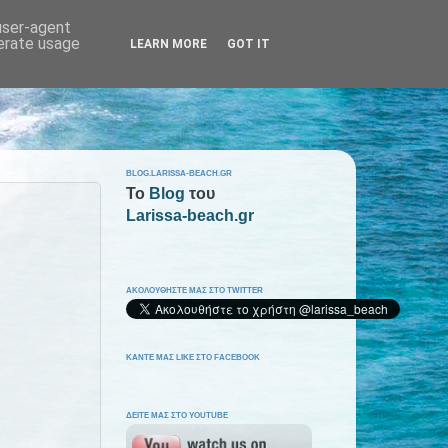
 user-agent
nerate usage
LEARN MORE
GOT IT
BLOG.LARISSA-BEACH.GR
To
Blog
του
Larissa-beach.gr
ΑΚΟΛΟΥΘΗΣΤΕ ΜΑΣ ΣΤΟ TWITTER
ΚΑΝΤΕ ΜΑΣ LIKE ΣΤΟ FACEBOOK
ΔΕΙΤΕ ΜΑΣ ΣΤΟ YOUTUBE