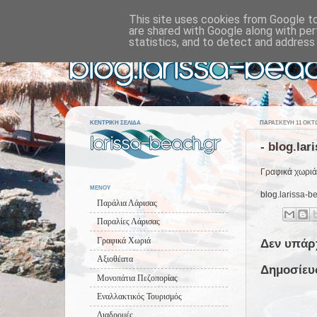
This site uses cookies from Google to 
are shared with Google along with per
statistics, and to detect and address
ΚΕΝΤΡΙΚΗ ΣΕΛΙΔΑ
ΠΑΡΑΣΚΕΥΉ 11 ΟΚΤΩ
- blog.lar
Γραφικά χωριά!
ΜΕΝΟΥ
blog.larissa-b
Παράλια Λάρισας
Παραλίες Λάρισας
Γραφικά Χωριά
Δεν υπάρ
Αξιοθέατα
Δημοσίευ
Μονοπάτια Πεζοπορίας
Εναλλακτικός Τουρισμός
Διαδρομές