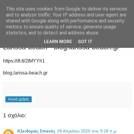
This site uses cookies from Google to deliver its services
and to analyze traffic. Your IP address and user-agent are
shared with Google along with performance and security
metrics to ensure quality of service, generate usage
statistics, and to detect and address abuse.
Τρίτη 22 Οκτωβρίου 2019
LEARN MORE
GOT IT
Larissa-beach - blog.larissa-beach.gr
https://ift.tt/2tMYYh1
blog.larissa-beach.gr
Κοινή χρήση
1 σχόλιο:
Κλειδαράς Σπανός
28 Απριλίου 2020 στις 9:26 π.μ.