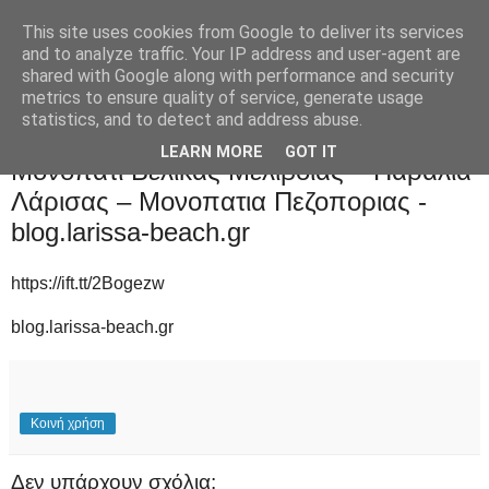
This site uses cookies from Google to deliver its services
and to analyze traffic. Your IP address and user-agent are
shared with Google along with performance and security
metrics to ensure quality of service, generate usage
statistics, and to detect and address abuse.
Δευτέρα 29 Ιουνίου 2020
LEARN MORE
GOT IT
Μονοπατι Βελικας Μελιβοιας – Παράλια
Λάρισας – Μονοπατια Πεζοποριας -
blog.larissa-beach.gr
https://ift.tt/2Bogezw
blog.larissa-beach.gr
Κοινή χρήση
Δεν υπάρχουν σχόλια: