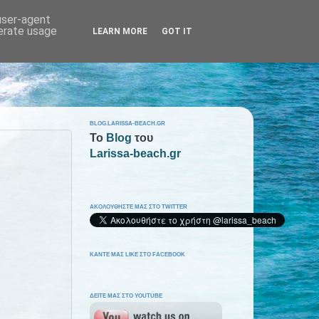
 user-agent
nerate usage
LEARN MORE
GOT IT
BLOG.LARISSA-BEACH.GR
To
Blog
του
Larissa-beach.gr
ΑΚΟΛΟΥΘΗΣΤΕ ΜΑΣ ΣΤΟ TWITTER
ΚΑΝΤΕ ΜΑΣ LIKE ΣΤΟ FACEBOOK
ΔΕΙΤΕ ΜΑΣ ΣΤΟ YOUTUBE