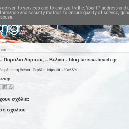
deliver its services and to analyze traffic. Your IP address and
formance and security metrics to ensure quality of service, ge
 abuse.
 2020
– Παράλια Λάρισας – Βελικα - blog.larissa-beach.gr
ωμάτια στη Βελίκα - Περδίκη! https://ift.tt/2Oc6SYt
each.gr
χουν σχόλια:
ση σχολίου