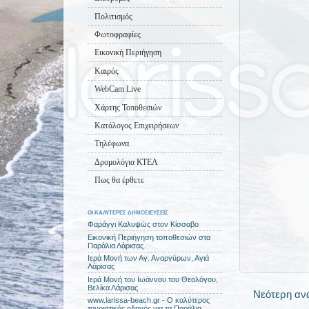
Πολιτισμός
Φωτοφραφίες
Εικονική Περιήγηση
Καιρός
WebCam Live
Χάρτης Τοποθεσιών
Κατάλογος Επιχειρήσεων
Τηλέφωνα
Δρομολόγια ΚΤΕΛ
Πως θα έρθετε
ΟΙ ΚΑΛΥΤΕΡΕΣ ΔΗΜΟΣΙΕΥΣΕΙΣ
Φαράγγι Καλυψώς στον Κίσσαβο
Εικονική Περιήγηση τοποθεσιών στα
Παράλια Λάρισας
Ιερά Μονή των Αγ. Αναργύρων, Αγιά
Λάρισας
Ιερά Μονή του Ιωάννου του Θεολόγου,
Βελίκα Λάρισας
Νεότερη αν
www.larissa-beach.gr - Ο καλύτερος
τουριστικός οδηγός για τα Παράλια