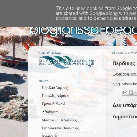
This site uses cookies from Google to 
are shared with Google along with per
statistics, and to detect and address
ΚΕΝΤΡΙΚΗ ΣΕΛΙΔΑ
ΣΆΒΒΑΤΟ 27 ΙΟΥΝΊΟΥ
Περδικης 
Ενοικιαζόμενα Δ
ΜΕΝΟΥ
blog.larissa-b
Παράλια Λάρισας
Παραλίες Λάρισας
Γραφικά Χωριά
Δεν υπάρ
Αξιοθέατα
Δημοσίευ
Μονοπάτια Πεζοπορίας
Εναλλακτικός Τουρισμός
Διαδρομές