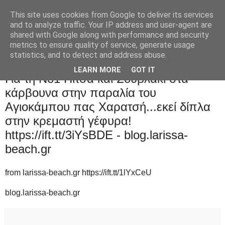
This site uses cookies from Google to deliver its services
and to analyze traffic. Your IP address and user-agent are
shared with Google along with performance and security
metrics to ensure quality of service, generate usage
statistics, and to detect and address abuse.
Κυριακή 26 Ιουλίου 2020
LEARN MORE
GOT IT
Για τη Νο1 Πίτσα και Σουβλάκι στα
κάρβουνα στην παραλία του
Αγιοκάμπου πας Χαρατσή...εκεί δίπλα
στην κρεμαστή γέφυρα!
https://ift.tt/3iYsBDE - blog.larissa-
beach.gr
from larissa-beach.gr https://ift.tt/1lYxCeU
blog.larissa-beach.gr