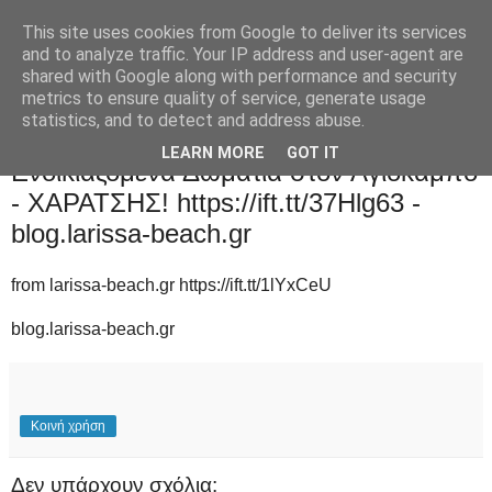
This site uses cookies from Google to deliver its services
and to analyze traffic. Your IP address and user-agent are
shared with Google along with performance and security
metrics to ensure quality of service, generate usage
statistics, and to detect and address abuse.
Παρασκευή 17 Ιουλίου 2020
LEARN MORE
GOT IT
Ενοικιαζόμενα Δωμάτια στον Αγιόκαμπο
- ΧΑΡΑΤΣΗΣ! https://ift.tt/37Hlg63 -
blog.larissa-beach.gr
from larissa-beach.gr https://ift.tt/1lYxCeU
blog.larissa-beach.gr
Κοινή χρήση
Δεν υπάρχουν σχόλια: