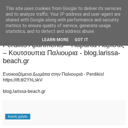
This site uses cookies from Google to deliver its services
and to analyze traffic. Your IP address and user-agent are
shared with Google along with performance and security
metrics to ensure quality of service, generate usage
statistics, and to detect and address abuse.
Δευτέρα 13 Ιουλίου 2020
LEARN MORE
GOT IT
Perdikis Apartments – Παράλια Λάρισας
– Κουτσουπια Παλιουρια - blog.larissa-
beach.gr
Ενοικιαζόμενα Δωμάτια στην Παλιουριά - Perdikis!
https://ift.tt/2YhLskV
blog.larissa-beach.gr
Κοινή χρήση