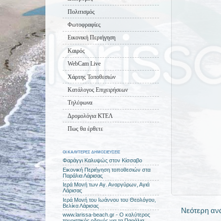
Πολιτισμός
Φωτοφραφίες
Εικονική Περιήγηση
Καιρός
WebCam Live
Χάρτης Τοποθεσιών
Κατάλογος Επιχειρήσεων
Τηλέφωνα
Δρομολόγια ΚΤΕΛ
Πως θα έρθετε
ΟΙ ΚΑΛΥΤΕΡΕΣ ΔΗΜΟΣΙΕΥΣΕΙΣ
Φαράγγι Καλυψώς στον Κίσσαβο
Εικονική Περιήγηση τοποθεσιών στα
Παράλια Λάρισας
Ιερά Μονή των Αγ. Αναργύρων, Αγιά
Λάρισας
Ιερά Μονή του Ιωάννου του Θεολόγου,
Βελίκα Λάρισας
Νεότερη αν
www.larissa-beach.gr - Ο καλύτερος
τουριστικός οδηγός για τα Παράλια