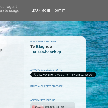
 user-agent
nerate usage
LEARN MORE
GOT IT
BLOG.LARISSA-BEACH.GR
To
Blog
του
gr
Larissa-beach.gr
ΑΚΟΛΟΥΘΗΣΤΕ ΜΑΣ ΣΤΟ TWITTER
ΚΑΝΤΕ ΜΑΣ LIKE ΣΤΟ FACEBOOK
ΔΕΙΤΕ ΜΑΣ ΣΤΟ YOUTUBE