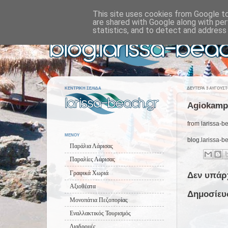
This site uses cookies from Google to 
are shared with Google along with per
statistics, and to detect and address
ΚΕΝΤΡΙΚΗ ΣΕΛΙΔΑ
ΔΕΥΤΈΡΑ 3 ΑΥΓΟΎΣΤ
Agiokampos
from larissa-be
ΜΕΝΟΥ
blog.larissa-b
Παράλια Λάρισας
Παραλίες Λάρισας
Γραφικά Χωριά
Δεν υπάρ
Αξιοθέατα
Δημοσίευ
Μονοπάτια Πεζοπορίας
Εναλλακτικός Τουρισμός
Διαδρομές