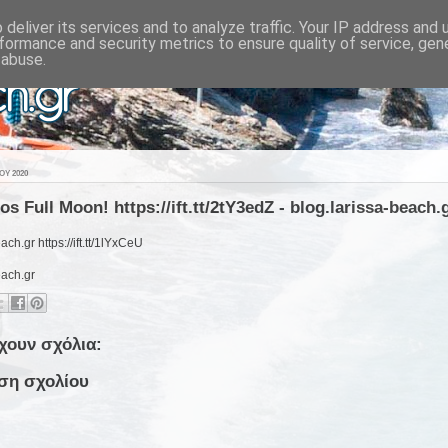
deliver its services and to analyze traffic. Your IP address and
formance and security metrics to ensure quality of service, ge
 abuse.
ΟΥ 2020
 Full Moon! https://ift.tt/2tY3edZ - blog.larissa-beach.
ach.gr https://ift.tt/1lYxCeU
each.gr
χουν σχόλια:
ση σχολίου